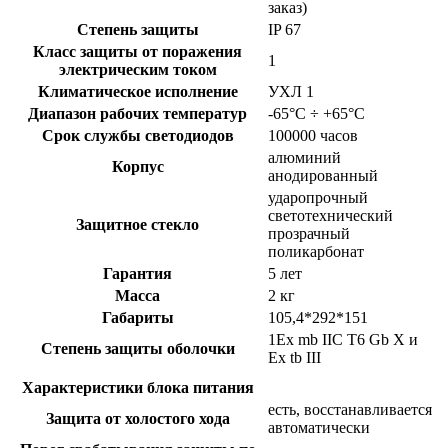
заказ)
Степень защиты
IP 67
Класс защиты от поражения
1
электрическим током
Климатическое исполнение
УХЛ 1
Диапазон рабочих температур
-65°C ÷ +65°C
Срок службы светодиодов
100000 часов
алюминий
Корпус
анодированный
ударопрочный
светотехнический
Защитное стекло
прозрачный
поликарбонат
Гарантия
5 лет
Масса
2 кг
Габариты
105,4*292*151
1Ex mb IIC T6 Gb X и
Степень защиты оболочки
Ex tb III
Характеристики блока питания
есть, восстанавливается
Защита от холостого хода
автоматически