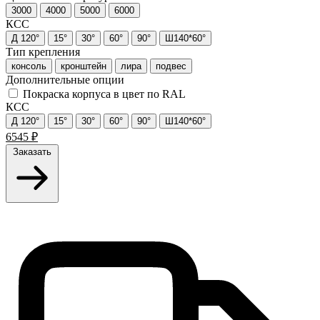
3000
4000
5000
6000
КСС
Д 120°
15°
30°
60°
90°
Ш140*60°
Тип крепления
консоль
кронштейн
лира
подвес
Дополнительные опции
Покраска корпуса в цвет по RAL
КСС
Д 120°
15°
30°
60°
90°
Ш140*60°
6545
₽
Заказать