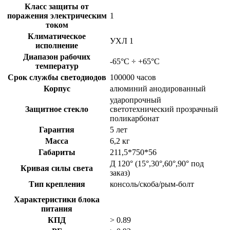
Класс защиты от
поражения электрическим
1
током
Климатическое
УХЛ 1
исполнение
Диапазон рабочих
-65°C ÷ +65°C
температур
Срок службы светодиодов
100000 часов
Корпус
алюминий анодированный
ударопрочный
Защитное стекло
светотехнический прозрачный
поликарбонат
Гарантия
5 лет
Масса
6,2 кг
Габариты
211,5*750*56
Д 120° (15°,30°,60°,90° под
Кривая силы света
заказ)
Тип крепления
консоль/скоба/рым-болт
Характеристики блока
питания
КПД
> 0.89